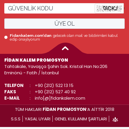
l
ÜYE OL
Fidankalem.com’dan
gelecek olan mail ve bildirimleri kabul
edip onaylıyorum
FİDAN KALEM PROMOSYON
Tahtakale, Yavaşça Şahin Sok. Kristal Han No:206
Eminönü - Fatih / İstanbul
TELEFON
:
+90 (212) 522 13 15
FAKS
:
+90 (212) 527 40 92
E-MAİL
:
info[@]fidankalem.com
TÜM HAKLARI
FİDAN PROMOSYON
’A AİTTİR 2018
S.S.S
YASAL UYARI
GENEL KULLANIM ŞARTLARI