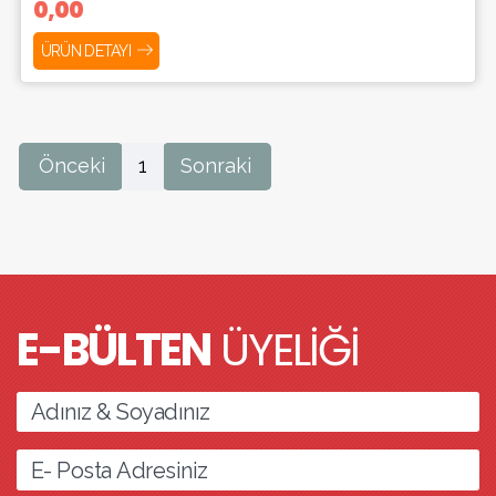
0,00
ÜRÜN DETAYI
Önceki
1
Sonraki
E-BÜLTEN
ÜYELİĞİ