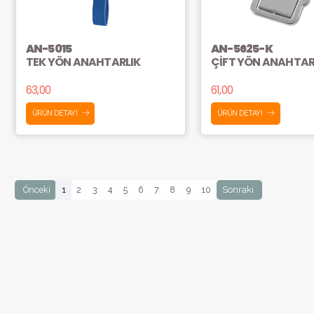
AN-5015
AN-5625-K
TEK YÖN ANAHTARLIK
ÇİFT YÖN ANAHTAR
63,00
61,00
ÜRÜN DETAYI
ÜRÜN DETAYI
Önceki
1
2
3
4
5
6
7
8
9
10
Sonraki