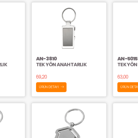
AN-3810
AN-5015
LIK
TEK YÖN ANAHTARLIK
TEK YÖN
69,20
63,00
ÜRÜN DETAYI
ÜRÜN DETA