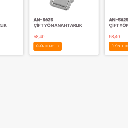
AN-5625
AN-562
LIK
ÇİFT YÖN ANAHTARLIK
ÇİFT YÖ
58,40
58,40
ÜRÜN DETAYI
ÜRÜN DETA