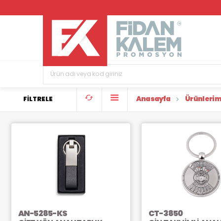
Anasayfa
Ürünlerim
FİLTRELE
AN-5285-KS
CT-3850