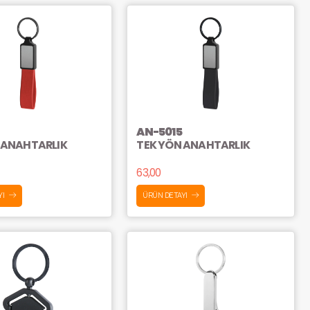
AN-5015
 ANAHTARLIK
TEK YÖN ANAHTARLIK
63,00
YI
ÜRÜN DETAYI