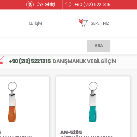
ÜYE GİRİŞİ
+90 (212) 522 13 15
0
İLETİŞİM
SEPETİNİZ
ARA
+90 (212) 522 13 15
DANIŞMANLIK VE BİLGİ İÇİN
5
AN-5285