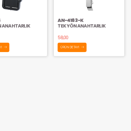
5
AN-4183-K
N ANAHTARLIK
TEK YÖN ANAHTARLIK
58,00
YI
ÜRÜN DETAYI