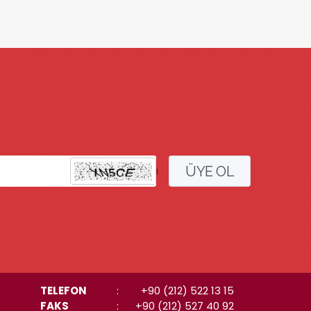
ÜYE OL
l
TELEFON
:
+90 (212) 522 13 15
FAKS
:
+90 (212) 527 40 92