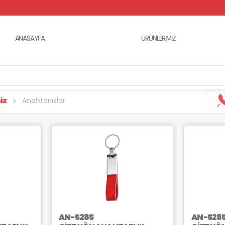
ANASAYFA
ÜRÜNLERİMİZ
iz
Anahtarlıklar
AN-5285
AN-528