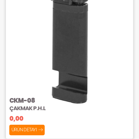
CKM-08
ÇAKMAK P.H.L
0,00
ÜRÜN DETAYI