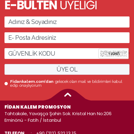
E-BÜLTEN
ÜYELİĞİ
l
ÜYE OL
Fidankalem.com’dan
gelecek olan mail ve bildirimleri kabul
edip onaylıyorum
FİDAN KALEM PROMOSYON
Tahtakale, Yavaşça Şahin Sok. Kristal Han No:206
Eminönü - Fatih / İstanbul
TELEFON
:
+90 (212) 522 13 15