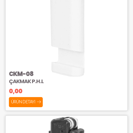
CKM-08
ÇAKMAK P.H.L
0,00
ÜRÜN DETAYI