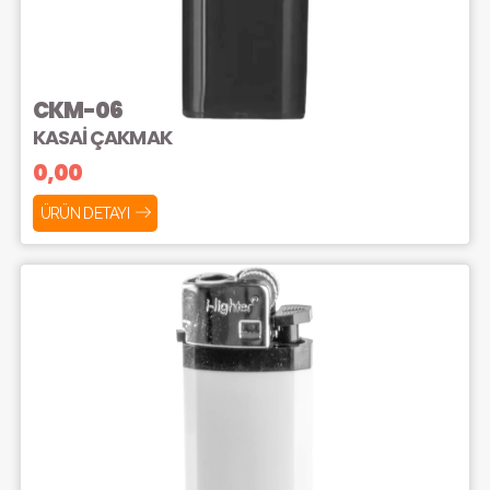
CKM-06
KASAİ ÇAKMAK
0,00
ÜRÜN DETAYI