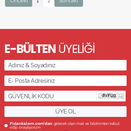
Önceki
1
2
Sonraki
E-BÜLTEN
ÜYELİĞİ
l
ÜYE OL
Fidankalem.com’dan
gelecek olan mail ve bildirimleri kabul
edip onaylıyorum